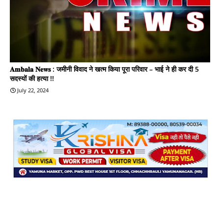
𝐀𝐦𝐛𝐚𝐥𝐚 𝐍𝐞𝐰𝐬 : जमीनी विवाद ने खत्म किया पूरा परिवार – भाई ने ही कर दी 5
सदस्यों की हत्या !!
July 22, 2024