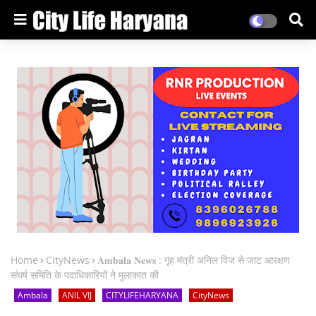
Home
CityNews
𝐀𝐦𝐛𝐚𝐥𝐚 𝐍𝐞𝐰𝐬 : गृह मंत्री अनिल विज से जाट आरक्षण
संघर्ष समिति के पदाधिकारियों ने मुलाकात की
Ambala
ANIL VIJ
CITYLIFEHARYANA
CityNews