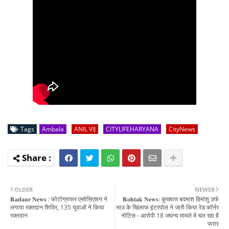
Tags
Ambala
ANIL VIJ
CITYLIFEHARYANA
CityNews
OLDER
NEWER
𝐑𝐚𝐝𝐚𝐮𝐫 𝐍𝐞𝐰𝐬 : फोटोग्राफर एसोसिएशन ने
𝐑𝐨𝐡𝐭𝐚𝐤 𝐍𝐞𝐰𝐬: कुख्यात बदमाश हिमांशु उर्फ
लगाया रक्तदान शिविर, 135 युवाओं ने किया
भाउ के खिलाफ इंटरपोल ने जारी किया रेड कॉर्नर
रक्तदान
नोटिस - आरोपी 18 जघन्य मामले में चल रहा है
फरार