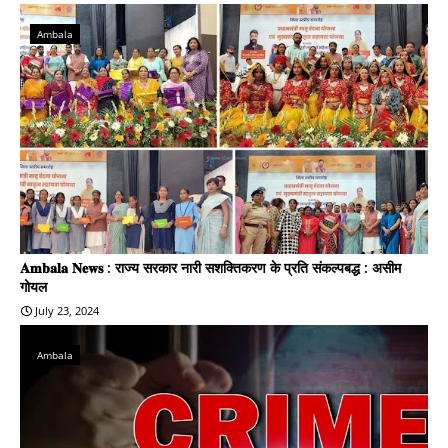
Ambala
𝐀𝐦𝐛𝐚𝐥𝐚 𝐍𝐞𝐰𝐬 : राज्य सरकार नारी सशक्तिकरण के प्रति संकल्पबद्ध : असीम
गोयल
July 23, 2024
Ambala