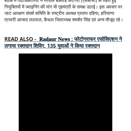
बैठक में पदाधिकारियों ने स्पेशल बैकवर्ड कैटेगरी (एसबीसी) के तहत हुई
नियुक्तियों में ज्वाइनिंग की मांग भी गृहमंत्री के समक्ष उठाई। इस अवसर पर
जाट आरक्षण संघर्ष समिति के राष्ट्रीय अध्यक्ष प्रताप दहिया, हरियाणा
प्रभारी आजाद लठवाल, कैथल जिलाध्यक्ष शमशेर सिंह एवं अन्य मौजूद रहे।
READ ALSO -
𝐑𝐚𝐝𝐚𝐮𝐫 𝐍𝐞𝐰𝐬 : फोटोग्राफर एसोसिएशन ने
लगाया रक्तदान शिविर, 135 युवाओं ने किया रक्तदान