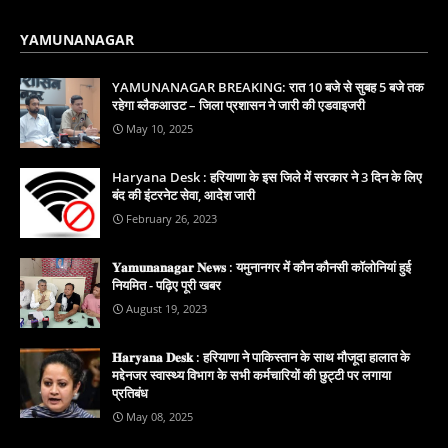
YAMUNANAGAR
YAMUNANAGAR BREAKING: रात 10 बजे से सुबह 5 बजे तक
रहेगा ब्लैकआउट – जिला प्रशासन ने जारी की एडवाइजरी
May 10, 2025
Haryana Desk : हरियाणा के इस जिले में सरकार ने 3 दिन के लिए
बंद की इंटरनेट सेवा, आदेश जारी
February 26, 2023
𝐘𝐚𝐦𝐮𝐧𝐚𝐧𝐚𝐠𝐚𝐫 𝐍𝐞𝐰𝐬 : यमुनानगर में कौन कौनसी कॉलोनियां हुई
नियमित - पढ़िए पूरी खबर
August 19, 2023
𝐇𝐚𝐫𝐲𝐚𝐧𝐚 𝐃𝐞𝐬𝐤 : हरियाणा ने पाकिस्तान के साथ मौजूदा हालात के
मद्देनजर स्वास्थ्य विभाग के सभी कर्मचारियों की छुट्टी पर लगाया
प्रतिबंध
May 08, 2025