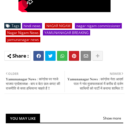
Tags
hindi news
NAGAR NIGAM
nagar nigam commissioner
Nagar Nigam News
YAMUNANAGAR BREAKING
yamunanagar news
OLDER
NEWER
𝐘𝐚𝐦𝐮𝐧𝐚𝐧𝐚𝐠𝐚𝐫 𝐍𝐞𝐰𝐬 : कांग्रेस पर गरजे
𝐘𝐚𝐦𝐮𝐧𝐚𝐧𝐚𝐠𝐚𝐫 𝐍𝐞𝐰𝐬 : कांग्रेस नेता आदर्श
भाजपा प्रदेशाध्यक्ष - बाप व बेटा छल-कपट की
पाल ने गांव मुजाफतकलां में करीब दो दर्जन
राजनीति से सत्ता हथियाना चाहते हैं !!
साथियों को पार्टी में कराया शामिल !!!
YOU MAY LIKE
Show more