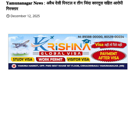
𝐘𝐚𝐦𝐮𝐧𝐚𝐧𝐚𝐠𝐚𝐫 𝐍𝐞𝐰𝐬 : अवैध देसी पिस्टल व तीन जिंदा कारतूस सहित आरोपी
गिरफ्तार
December 12, 2025