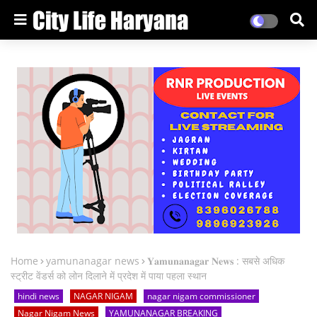
Home
yamunanagar news
𝐘𝐚𝐦𝐮𝐧𝐚𝐧𝐚𝐠𝐚𝐫 𝐍𝐞𝐰𝐬 : सबसे अधिक
स्ट्रीट वेंडर्स को लोन दिलाने में प्रदेश में पाया पहला स्थान
hindi news
NAGAR NIGAM
nagar nigam commissioner
Nagar Nigam News
YAMUNANAGAR BREAKING