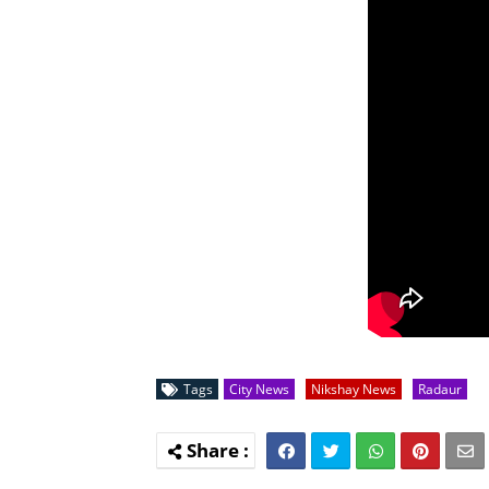
Tags
City News
Nikshay News
Radaur