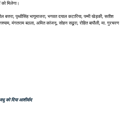
ं को मिलेगा।
ील बत्तरा, पृथ्वीसिंह भागूमाजरा, भगवत दयाल कटारिया, पम्मी खेड़की, सतीश
 घनश्याम, मंगतराम बठला, अमित कांजनू, सोहन सढूरा, रोहित बापौली, मा. गुरचरण
र-वधु को दिया आशीर्वाद